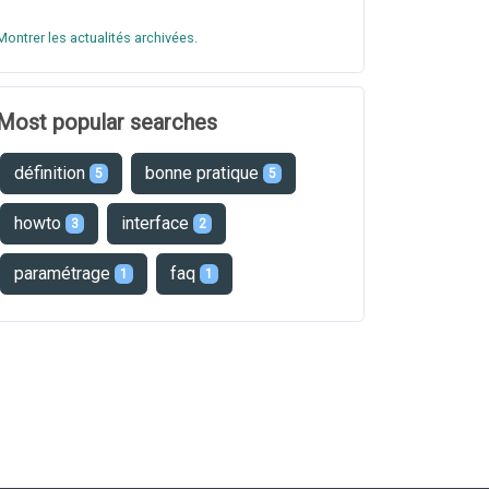
Montrer les actualités archivées.
Most popular searches
définition
bonne pratique
5
5
howto
interface
3
2
paramétrage
faq
1
1